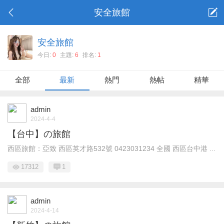
安全旅館
安全旅館
今日:
0
主題:
6
排名:
1
全部
最新
熱門
熱帖
精華
admin
2024-4-4
【台中】の旅館
西區旅館：亞致 西區英才路532號 0423031234 全國 西區台中港 ...
17312
1
admin
2024-4-14