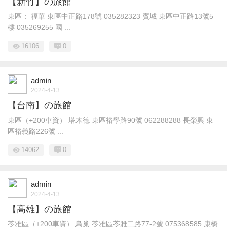
【新竹】の旅館
東區： 福華 東區中正路178號 035282323 賓城 東區中正路13號5
樓 035269255 國 ...
16106
0
admin
2024-4-13
【台南】の旅館
東區（+200車資） 塔木德 東區裕學路90號 062288288 長榮興 東
區裕義路226號 ...
14062
0
admin
2024-4-13
【高雄】の旅館
苓雅區（+200車資） 鳥巢 苓雅區苓雅二路77-2號 075368585 康橋