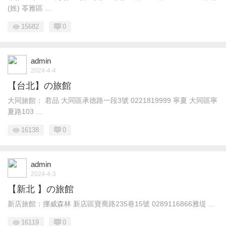
(姓) 苓雅區 ...
15682
0
admin
2024-4-4
【台北】の旅館
大同旅館： 君品 大同區承德路一段3號 0221819999 寧夏 大同區寧
夏路103 ...
16138
0
admin
2024-4-3
【新北 】の旅館
新店旅館：挪威森林 新店區寶喬路235巷15號 0289116866雅堤 ...
16119
0