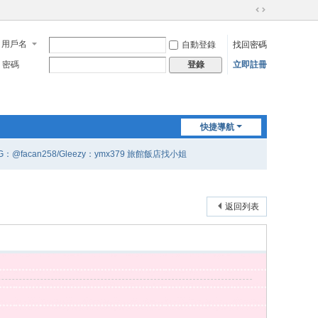
切
換
用戶名
自動登錄
找回密碼
到
寬
密碼
立即註冊
登錄
版
快捷導航
G：@facan258/Gleezy：ymx379 旅館飯店找小姐
返回列表