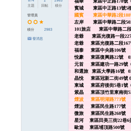
874
2
2983
福華 東區中正路178號 035
茶
主題
回帖
積分
賓城 東區中正路13號5樓 0
全
國賓 東區中華路2段188號 0
管理員
臺
左岸 東區中華路二段502號 
灣
101旅店 東區中華路二段480
積分
2983
老爺 東區光復路一段227號 
本
發消息
老爺 東區光復路二段167號 0
土
福泰 東區中央路106號 03
外
悅豪 東區復興路22號 035
約
元首 東區建功一路29號 035
賴
和選旅 東區大學路16號 035
晶悅 東區冠新二街49號 036
89
東城 東區府後街5巷1號 035
6
紫晶 東區頂竹里東南街53巷1
m
煙波 東區明湖路773號 
r
煙波 東區民生路177號 
❤
微旅 東區民生路268號 03
星河 東區田美三街22巷6弄2
T
歐遊 東區埔頂路500號 
G