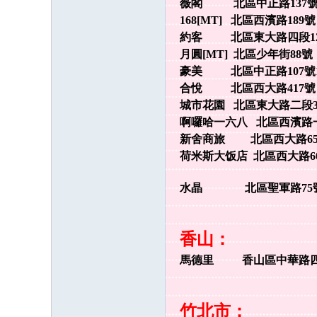
薇閣 北區中正路137號 03
168[MT] 北區西濱路189號 0
約客 北區東大路四段121
月圓[MT] 北區少年街88
豪美 北區中正路107號11樓 
合悅 北區西大路417號 03
城市花園 北區東大路二段37
啊囉哈一六八 北區西濱路一段2
新舍商旅 北區西大路658號 
荷米斯大饭店 北區西大路6
水晶 北區聖軍路75號 0
香山：
馬德里 香山區中華路四段7
竹北市：