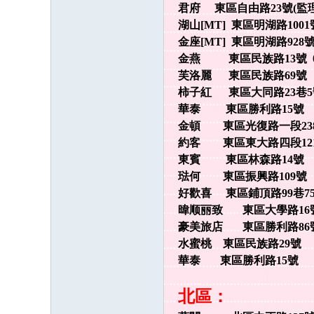
君府 東區自由路23號(監理所
：
湖山[MT] 東區明湖路1001號
@
金座[MT] 東區明湖路928號 0
金燕 東區民族路13號 035
fa
芙洛麗 東區民族路69號 
ca
柿子紅 東區大同路23巷5
n2
華泰 東區勝利路15號 
58
金頓 東區光復路一段238號 
全
約客 東區東大路四段121號 
東賓 東區林森路14號 
台
琺何 東區振興路109號 
灣
好歡喜 東區鋪頂路99巷75號 
本
暐顺丽致 東區大學路16號 0
土
豪美旅店 東區勝利路86號 0
外
水蜜桃 東區民族路29號 
華泰 東區勝利路15號 
約
北區：