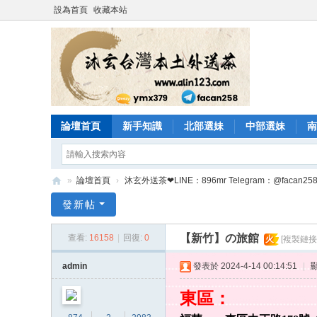
設為首頁
收藏本站
論壇首頁
新手知識
北部選妹
中部選妹
南
»
論壇首頁
›
沐玄外送茶❤LINE：896mr Telegram：@facan258 
沐
發新帖
玄
【新竹】の旅館
查看:
16158
|
回復:
0
火
[複製鏈接
頂
級
admin
發表於 2024-4-14 00:14:51
|
外
東區：
送