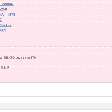
S_-FW08dN
an258
net/ymx379
67
s/ymx127
s689
an258 ③Gleezy：ymx379
全台服務