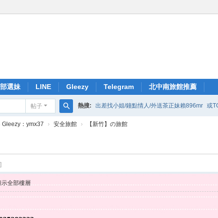
部選妹
LINE
Gleezy
Telegram
北中南旅館推薦
熱搜:
出差找小姐/鐘點情人/外送茶正妹賴896mr
或T
帖子
搜
Gleezy：ymx37
›
安全旅館
›
【新竹】の旅館
索
]
顯示全部樓層