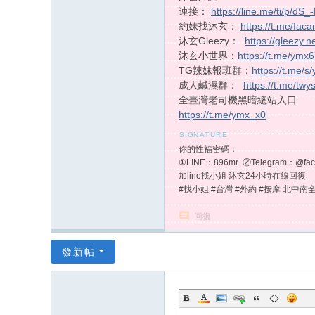
連接：
https://line.me/ti/p/d
約妹找沐玄：
https://t.me/fac
沐玄Gleezy：
https://gleezy.
沐玄小世界：
https://t.me/ymx
TG辣妹報班群：
https://t.me/
成人鹹濕群：
https://t.me/twy
全臺灣老司機黑暗總站入口
https://t.me/ymx_x0
你的性福密碼：
①LINE：896mr ②Telegram：@fac
加line找小姐 沐玄24小時在線回復
#找小姐 #台灣 #外約 #按摩 北中南
回復
發新帖