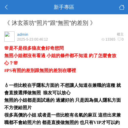
新手專區
《 沐玄茶坊“照片”跟“無照”的差別 》
admin
楼主
2025-5-23 00:46:12
13365
0
🌸是不是很多狼友會好奇想問
無照小姐都沒有看過 小姐的條件都不知道 約了怎麼會放
心？🌸
#PS有照的差別跟無照的差別在哪裡
💧一些比較在乎隱私方面的 不想讓人知道在兼職的這種 就
會直接選擇做無照 狼友可以放心
無照的小姐都是面試過的 過濾好的 只是因為個人隱私方面
不方便給照片
很多高價的小姐 或者是一些比較有名氣的麻豆 這些出來兼
職都不會給照片的 都是直接做無照的 也只有VIP才可以約