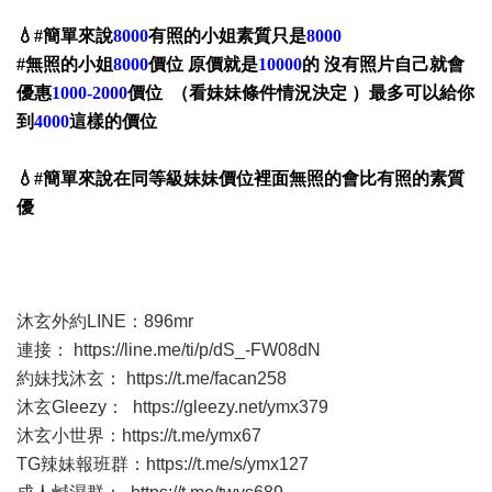
💧#簡單來說
8000
有照的小姐素質只是
8000
#無照的小姐
8000
價位 原價就是
10000
的 沒有照片自己就會
優惠
1000-2000
價位 （看妹妹條件情況決定 ）最多可以給你
到
4000
這樣的價位
💧#簡單來說在同等級妹妹價位裡面無照的會比有照的素質
優
沐玄外約LINE：896mr
連接：
https://line.me/ti/p/dS_-FW08dN
約妹找沐玄：
https://t.me/facan258
沐玄Gleezy：
https://gleezy.net/ymx379
沐玄小世界：
https://t.me/ymx67
TG辣妹報班群：
https://t.me/s/ymx127