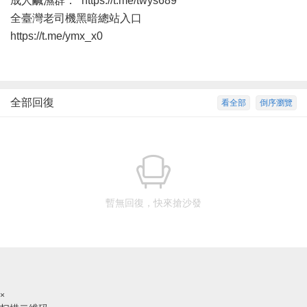
成人鹹濕群：
https://t.me/twys689
全臺灣老司機黑暗總站入口
https://t.me/ymx_x0
全部回復
看全部
倒序瀏覽
暫無回復，快來搶沙發
×