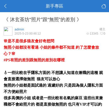
新手專區
《 沐玄茶坊“照片”跟“無照”的差別 》
admin
楼主
2025-5-23 00:46:12
13345
0
🌸是不是很多狼友會好奇想問
無照小姐都沒有看過 小姐的條件都不知道 約了怎麼會放
心？🌸
#PS有照的差別跟無照的差別在哪裡
💧一些比較在乎隱私方面的 不想讓人知道在兼職的這種 就
會直接選擇做無照 狼友可以放心
無照的小姐都是面試過的 過濾好的 只是因為個人隱私方面
不方便給照片
很多高價的小姐 或者是一些比較有名氣的麻豆 這些出來兼
職都不會給照片的 都是直接做無照的 也只有VIP才可以約