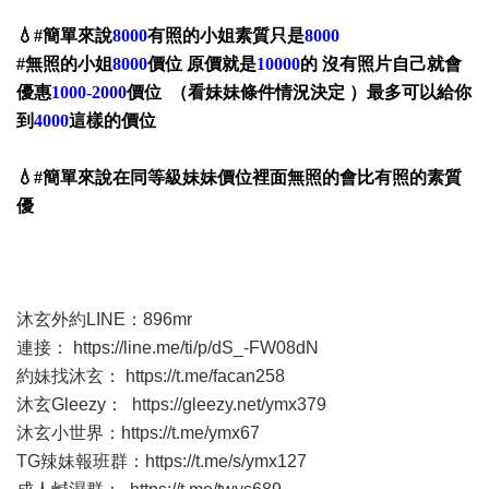
💧#簡單來說
8000
有照的小姐素質只是
8000
#無照的小姐
8000
價位 原價就是
10000
的 沒有照片自己就會
優惠
1000-2000
價位 （看妹妹條件情況決定 ）最多可以給你
到
4000
這樣的價位
💧#簡單來說在同等級妹妹價位裡面無照的會比有照的素質
優
沐玄外約LINE：896mr
連接：
https://line.me/ti/p/dS_-FW08dN
約妹找沐玄：
https://t.me/facan258
沐玄Gleezy：
https://gleezy.net/ymx379
沐玄小世界：
https://t.me/ymx67
TG辣妹報班群：
https://t.me/s/ymx127