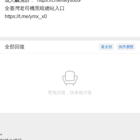
成人鹹濕群：
https://t.me/twys689
全臺灣老司機黑暗總站入口
https://t.me/ymx_x0
全部回復
看全部
倒序瀏覽
暫無回復，快來搶沙發
×