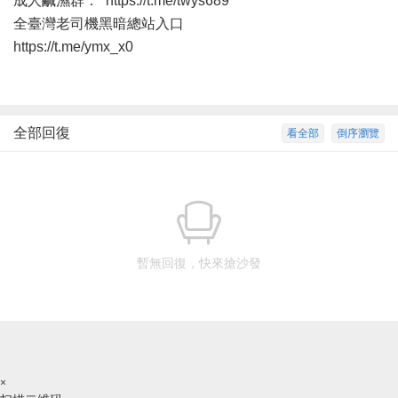
成人鹹濕群：
https://t.me/twys689
全臺灣老司機黑暗總站入口
https://t.me/ymx_x0
全部回復
看全部
倒序瀏覽
暫無回復，快來搶沙發
×