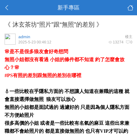
新手專區
《 沐玄茶坊“照片”跟“無照”的差別 》
admin
楼主
2025-5-23 00:46:12
13274
0
🌸是不是很多狼友會好奇想問
無照小姐都沒有看過 小姐的條件都不知道 約了怎麼會放
心？🌸
#PS有照的差別跟無照的差別在哪裡
💧一些比較在乎隱私方面的 不想讓人知道在兼職的這種 就
會直接選擇做無照 狼友可以放心
無照的小姐都是面試過的 過濾好的 只是因為個人隱私方面
不方便給照片
很多高價的小姐 或者是一些比較有名氣的麻豆 這些出來兼
職都不會給照片的 都是直接做無照的 也只有VIP才可以約