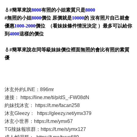
💧#簡單來說
8000
有照的小姐素質只是
8000
#無照的小姐
8000
價位 原價就是
10000
的 沒有照片自己就會
優惠
1000-2000
價位 （看妹妹條件情況決定 ）最多可以給你
到
4000
這樣的價位
💧#簡單來說在同等級妹妹價位裡面無照的會比有照的素質
優
沐玄外約LINE：896mr
連接：
https://line.me/ti/p/dS_-FW08dN
約妹找沐玄：
https://t.me/facan258
沐玄Gleezy：
https://gleezy.net/ymx379
沐玄小世界：
https://t.me/ymx67
TG辣妹報班群：
https://t.me/s/ymx127