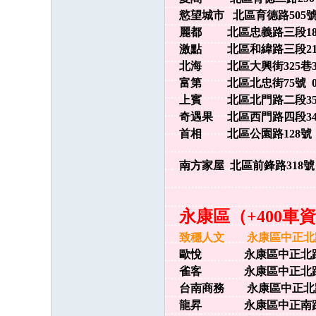
慾望城市 北區育德路505號 0
麗都 北區忠義路三段18號 0
激點 北區和緯路三段210號 
北海 北區大興街325巷33號5
富第 北區北忠街75號 062
上賓 北區北門路二段35號 0
奇遇果 北區西門路四段341巷1
首相 北區公園路128號 06
南方家屋 北區前鋒路318號 06
永康區（+400車
致穩人文 永康區中正北路56-
歐悅 永康區中正北路159號
雀客 永康區中正北路218號
台南商務 永康區中正北路347
龍昇 永康區中正南路123號