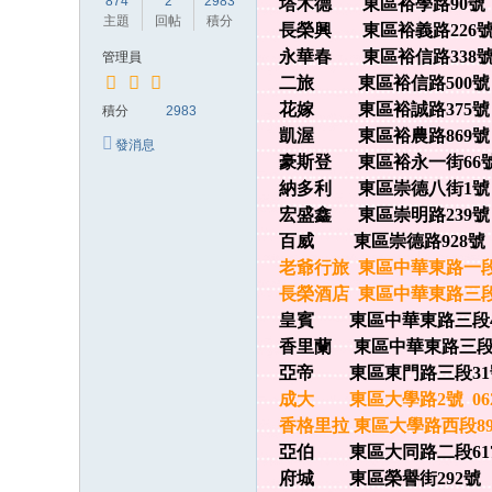
874
2
2983
塔木德 東區裕學路90號 0
茶
主題
回帖
積分
長榮興 東區裕義路226號 
全
永華春 東區裕信路338號 
管理員
臺
二旅 東區裕信路500號 0
灣
花嫁 東區裕誠路375號 0
積分
2983
凱渥 東區裕農路869號 0
本
發消息
豪斯登 東區裕永一街66號 
土
納多利 東區崇德八街1號 0
外
宏盛鑫 東區崇明路239號 0
約
百威 東區崇德路928號 0
賴
老爺行旅 東區中華東路一段36
長榮酒店 東區中華東路三段33
89
皇賓 東區中華東路三段452
6
香里蘭 東區中華東路三段55
m
亞帝 東區東門路三段31號7
r
成大 東區大學路2號 0627
❤
香格里拉 東區大學路西段89號
亞伯 東區大同路二段617號
T
府城 東區榮譽街292號 0
G