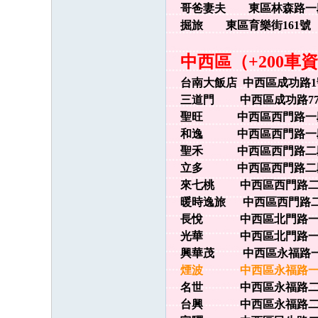
哥爸妻夫 東區林森路一段15
：
掘旅 東區育樂街161號 0
@
中西區（+200車
fa
ca
台南大飯店 中西區成功路1號
三道門 中西區成功路77號 
n2
聖旺 中西區西門路一段57
58
和逸 中西區西門路一段658
全
聖禾 中西區西門路二段23
台
立多 中西區西門路二段76
灣
來七桃 中西區西門路二段37
暖時逸旅 中西區西門路二段3
本
長悅 中西區北門路一段89
土
光華 中西區北門路一段15
外
興華茂 中西區永福路一段11
約
煙波 中西區永福路一段26
名世 中西區永福路二段150
台興 中西區永福路二段19