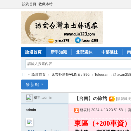
設為首頁
收藏本站
論壇首頁
新手知識
北部選妹
中部選妹
南
»
論壇首頁
›
沐玄外送茶❤LINE：896mr Telegram：@facan258 
沐
發新帖
玄
樓主:
admin
【台南】の旅館
火
[複製鏈接
頂
級
admin
發表於 2024-4-13 23:51:58
|
外
東區（+200車資）
送