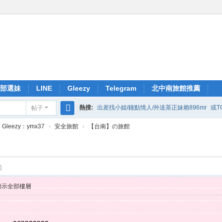
部選妹
LINE
Gleezy
Telegram
北中南旅館推薦
熱搜:
出差找小姐/鐘點情人/外送茶正妹賴896mr
或T
帖子
搜
Gleezy：ymx37
›
安全旅館
›
【台南】の旅館
索
]
顯示全部樓層