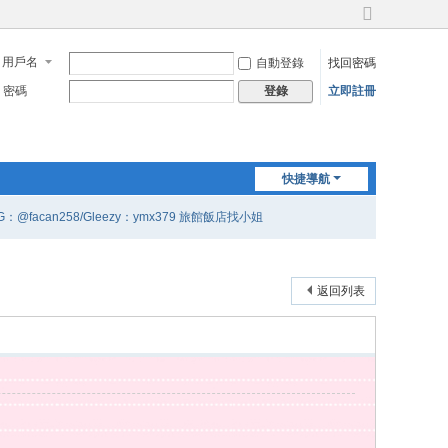
切
換
用戶名
自動登錄
找回密碼
到
寬
密碼
立即註冊
登錄
版
快捷導航
G：@facan258/Gleezy：ymx379 旅館飯店找小姐
返回列表