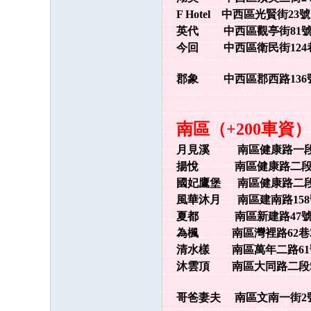
F Hotel 中西區光賢街23號
英代 中西區觀亭街81號 0
今回 中西區衛民街124巷3
郡象 中西區郡西路136號 
南區（+200車資）
月見溪 南區健康路一段113
揚悅 南區健康路二段487
國妃鷹堡 南區健康路二段50
風華沐月 南區建南路158號
夏都 南區新建路47號 0
為楓 南區灣裡路62巷2號
清水樣 南區萬年二路61號 
沐雲頂 南區大同路二段530
哥爸妻夫 南區文南一街2號7