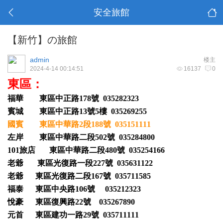
安全旅館
【新竹】の旅館
admin
楼主
2024-4-14 00:14:51
16137
0
東區：
福華 東區中正路178號 035282323
賓城 東區中正路13號5樓 035269255
國賓 東區中華路2段188號 035151111
左岸 東區中華路二段502號 035284800
101旅店 東區中華路二段480號 035254166
老爺 東區光復路一段227號 035631122
老爺 東區光復路二段167號 035711585
福泰 東區中央路106號 035212323
悅豪 東區復興路22號 035267890
元首 東區建功一路29號 035711111