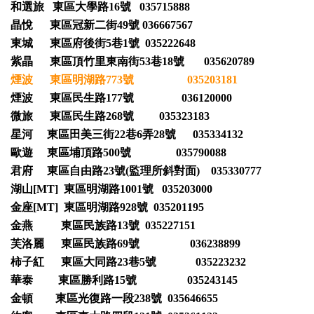
和選旅 東區大學路16號 035715888
晶悅 東區冠新二街49號 036667567
東城 東區府後街5巷1號 035222648
紫晶 東區頂竹里東南街53巷18號 035620789
煙波 東區明湖路773號 035203181
煙波 東區民生路177號 036120000
微旅 東區民生路268號 035323183
星河 東區田美三街22巷6弄28號 035334132
歐遊 東區埔頂路500號 035790088
君府 東區自由路23號(監理所斜對面) 035330777
湖山[MT] 東區明湖路1001號 035203000
金座[MT] 東區明湖路928號 035201195
金燕 東區民族路13號 035227151
芙洛麗 東區民族路69號 036238899
柿子紅 東區大同路23巷5號 035223232
華泰 東區勝利路15號 035243145
金頓 東區光復路一段238號 035646655