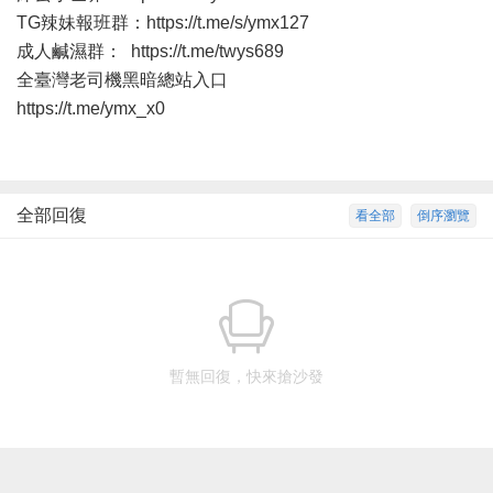
TG辣妹報班群：
https://t.me/s/ymx127
成人鹹濕群：
https://t.me/twys689
全臺灣老司機黑暗總站入口
https://t.me/ymx_x0
全部回復
看全部
倒序瀏覽
暫無回復，快來搶沙發