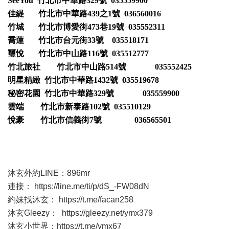
SeeYou 竹北市中華路329號 035559900
佳緹 竹北市中華路439之1號 036560016
竹城 竹北市博愛街473巷19號 035552311
喬蓮 竹北市台元街33號 035518171
璽悅 竹北市中山路116號 035512777
竹北旅社 竹北市中山路514號 035552425
明星精緻 竹北市中華路1432號 035519678
秘密花園 竹北市中華路329號 035559900
雲端 竹北市新泰路102號 035510129
悅豪 竹北市信義街7號 036565501
沐玄外約LINE：896mr
連接：
https://line.me/ti/p/dS_-FW08dN
約妹找沐玄：
https://t.me/facan258
沐玄Gleezy：
https://gleezy.net/ymx379
沐玄小世界：
https://t.me/ymx67