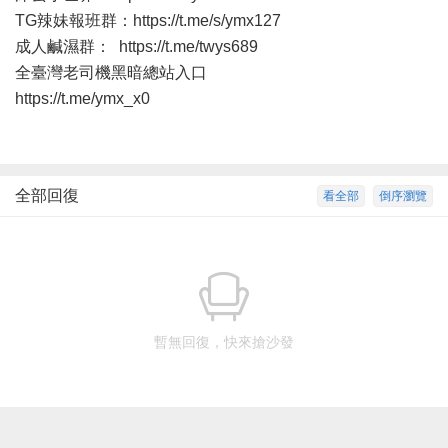
TG辣妹報班群：
https://t.me/s/ymx127
成人鹹濕群：
https://t.me/twys689
全臺灣老司機黑暗總站入口
https://t.me/ymx_x0
全部回復
看全部
倒序瀏覽
暫無回復，快來搶沙發