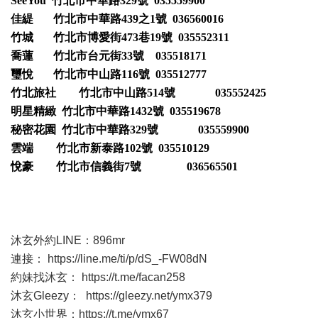
SeeYou 竹北市中華路329號 035559900
佳緹 竹北市中華路439之1號 036560016
竹城 竹北市博愛街473巷19號 035552311
喬蓮 竹北市台元街33號 035518171
璽悅 竹北市中山路116號 035512777
竹北旅社 竹北市中山路514號 035552425
明星精緻 竹北市中華路1432號 035519678
秘密花園 竹北市中華路329號 035559900
雲端 竹北市新泰路102號 035510129
悅豪 竹北市信義街7號 036565501
沐玄外約LINE：896mr
連接：
https://line.me/ti/p/dS_-FW08dN
約妹找沐玄：
https://t.me/facan258
沐玄Gleezy：
https://gleezy.net/ymx379
沐玄小世界：
https://t.me/ymx67