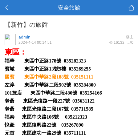
安全旅館
【新竹】の旅館
admin
楼主
2024-4-14 00:14:51
16132
0
東區：
福華 東區中正路178號 035282323
賓城 東區中正路13號5樓 035269255
國賓 東區中華路2段188號 035151111
左岸 東區中華路二段502號 035284800
101旅店 東區中華路二段480號 035254166
老爺 東區光復路一段227號 035631122
老爺 東區光復路二段167號 035711585
福泰 東區中央路106號 035212323
悅豪 東區復興路22號 035267890
元首 東區建功一路29號 035711111