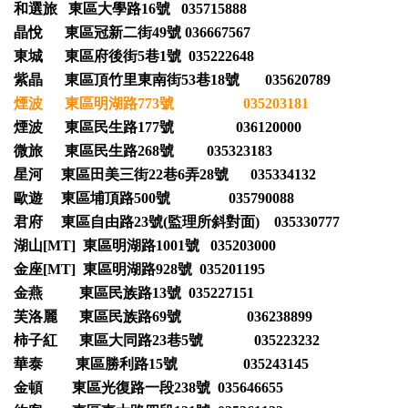
和選旅 東區大學路16號 035715888
晶悅 東區冠新二街49號 036667567
東城 東區府後街5巷1號 035222648
紫晶 東區頂竹里東南街53巷18號 035620789
煙波 東區明湖路773號 035203181
煙波 東區民生路177號 036120000
微旅 東區民生路268號 035323183
星河 東區田美三街22巷6弄28號 035334132
歐遊 東區埔頂路500號 035790088
君府 東區自由路23號(監理所斜對面) 035330777
湖山[MT] 東區明湖路1001號 035203000
金座[MT] 東區明湖路928號 035201195
金燕 東區民族路13號 035227151
芙洛麗 東區民族路69號 036238899
柿子紅 東區大同路23巷5號 035223232
華泰 東區勝利路15號 035243145
金頓 東區光復路一段238號 035646655