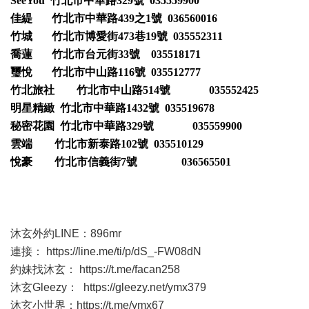
SeeYou 竹北市中華路329號 035559900
佳緹 竹北市中華路439之1號 036560016
竹城 竹北市博愛街473巷19號 035552311
喬蓮 竹北市台元街33號 035518171
璽悅 竹北市中山路116號 035512777
竹北旅社 竹北市中山路514號 035552425
明星精緻 竹北市中華路1432號 035519678
秘密花園 竹北市中華路329號 035559900
雲端 竹北市新泰路102號 035510129
悅豪 竹北市信義街7號 036565501
沐玄外約LINE：896mr
連接：
https://line.me/ti/p/dS_-FW08dN
約妹找沐玄：
https://t.me/facan258
沐玄Gleezy：
https://gleezy.net/ymx379
沐玄小世界：
https://t.me/ymx67