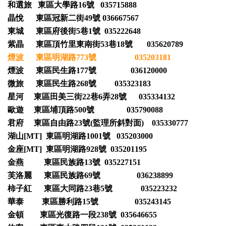
和選旅 東區大學路16號 035715888
晶悅 東區冠新二街49號 036667567
東城 東區府後街5巷1號 035222648
紫晶 東區頂竹里東南街53巷18號 035620789
煙波 東區明湖路773號 035203181
煙波 東區民生路177號 036120000
微旅 東區民生路268號 035323183
星河 東區田美三街22巷6弄28號 035334132
歐遊 東區埔頂路500號 035790088
君府 東區自由路23號(監理所斜對面) 035330777
湖山[MT] 東區明湖路1001號 035203000
金座[MT] 東區明湖路928號 035201195
金燕 東區民族路13號 035227151
芙洛麗 東區民族路69號 036238899
柿子紅 東區大同路23巷5號 035223232
華泰 東區勝利路15號 035243145
金頓 東區光復路一段238號 035646655