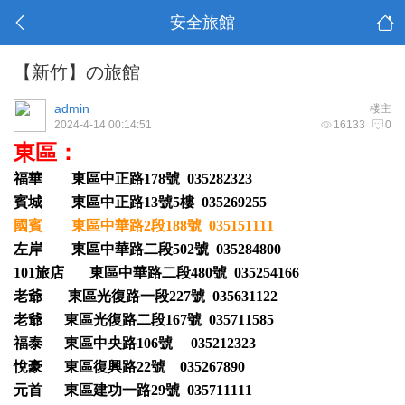
安全旅館
【新竹】の旅館
admin
楼主
2024-4-14 00:14:51
16133
0
東區：
福華 東區中正路178號 035282323
賓城 東區中正路13號5樓 035269255
國賓 東區中華路2段188號 035151111
左岸 東區中華路二段502號 035284800
101旅店 東區中華路二段480號 035254166
老爺 東區光復路一段227號 035631122
老爺 東區光復路二段167號 035711585
福泰 東區中央路106號 035212323
悅豪 東區復興路22號 035267890
元首 東區建功一路29號 035711111