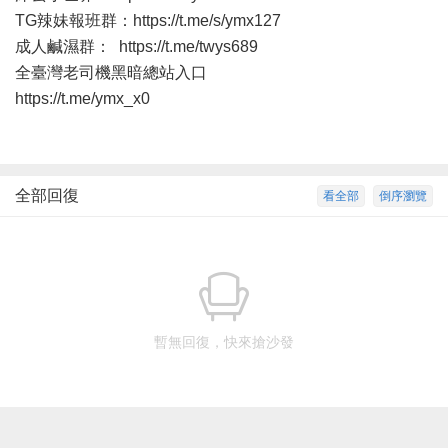
TG辣妹報班群：
https://t.me/s/ymx127
成人鹹濕群：
https://t.me/twys689
全臺灣老司機黑暗總站入口
https://t.me/ymx_x0
全部回復
看全部
倒序瀏覽
暫無回復，快來搶沙發