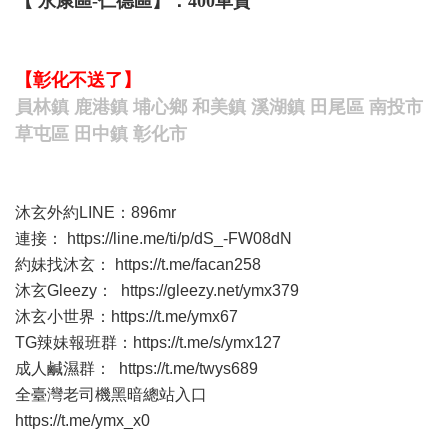
【 永康區-仁德區】：400車資
【彰化不送了】
員林鎮 鹿港鎮 埔心鄉 和美鎮 溪湖鎮 田尾區 南投市
草屯區 田中鎮 彰化市
沐玄外約LINE：896mr
連接：
https://line.me/ti/p/dS_-FW08dN
約妹找沐玄：
https://t.me/facan258
沐玄Gleezy：
https://gleezy.net/ymx379
沐玄小世界：
https://t.me/ymx67
TG辣妹報班群：
https://t.me/s/ymx127
成人鹹濕群：
https://t.me/twys689
全臺灣老司機黑暗總站入口
https://t.me/ymx_x0