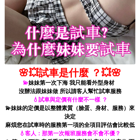
🌸💥試車是什麼 ？💥🌸
💫
妹妹第一次下海 我只能看外型身材
沒辦法跟妹妹做 所以請客人幫忙試車服務
💧試車與定價有什麼不一樣 ？
💫妹妹的定價是以整體素質（臉蛋、身材、服務）來
決定
麻煩您在試車時的服務第一項的全項目評估會比較低
💧客人：那第一次報班服務會不會不優？