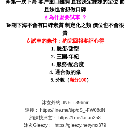
💫第一次下海 客戶重口難調 直接決定妹妹的定位 而
且妹也會想做口碑
💧為什麼要試車 ？
💫剛下海不會有口碑素質 制定化之類 價位也不會很
貴
💧試車的條件：約完回報客評心得
1. 臉蛋/甜型
2. 三圍/年紀
3. 服務/配合度
4. 通合做的像
5. 分數（
滿分100
）
沐玄外約LINE：896mr
連接：
https://line.me/ti/p/dS_-FW08dN
約妹找沐玄：
https://t.me/facan258
沐玄Gleezy：
https://gleezy.net/ymx379