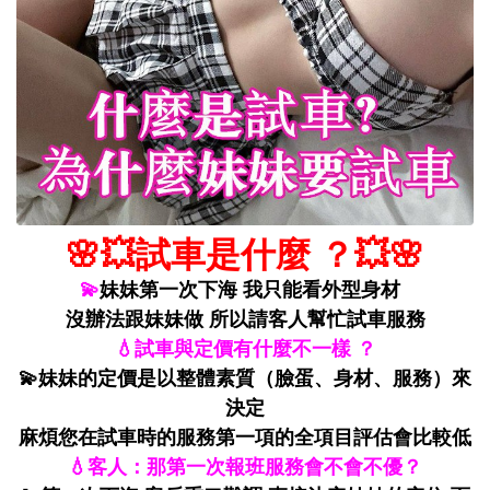
🌸💥試車是什麼 ？💥🌸
💫
妹妹第一次下海 我只能看外型身材
沒辦法跟妹妹做 所以請客人幫忙試車服務
💧試車與定價有什麼不一樣 ？
💫妹妹的定價是以整體素質（臉蛋、身材、服務）來
決定
麻煩您在試車時的服務第一項的全項目評估會比較低
💧客人：那第一次報班服務會不會不優？