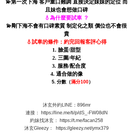
💫第一次下海 客戶重口難調 直接決定妹妹的定位 而
且妹也會想做口碑
💧為什麼要試車 ？
💫剛下海不會有口碑素質 制定化之類 價位也不會很
貴
💧試車的條件：約完回報客評心得
1. 臉蛋/甜型
2. 三圍/年紀
3. 服務/配合度
4. 通合做的像
5. 分數（
滿分100
）
沐玄外約LINE：896mr
連接：
https://line.me/ti/p/dS_-FW08dN
約妹找沐玄：
https://t.me/facan258
沐玄Gleezy：
https://gleezy.net/ymx379