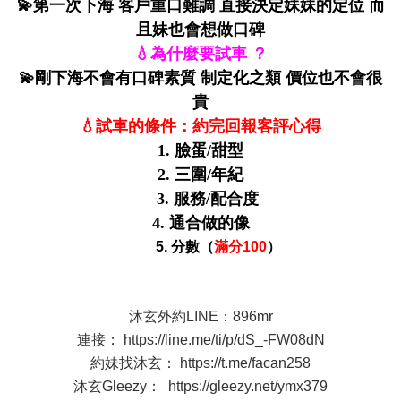
💫第一次下海 客戶重口難調 直接決定妹妹的定位 而
且妹也會想做口碑
💧為什麼要試車 ？
💫剛下海不會有口碑素質 制定化之類 價位也不會很
貴
💧試車的條件：約完回報客評心得
1. 臉蛋/甜型
2. 三圍/年紀
3. 服務/配合度
4. 通合做的像
5. 分數（
滿分100
）
沐玄外約LINE：896mr
連接：
https://line.me/ti/p/dS_-FW08dN
約妹找沐玄：
https://t.me/facan258
沐玄Gleezy：
https://gleezy.net/ymx379