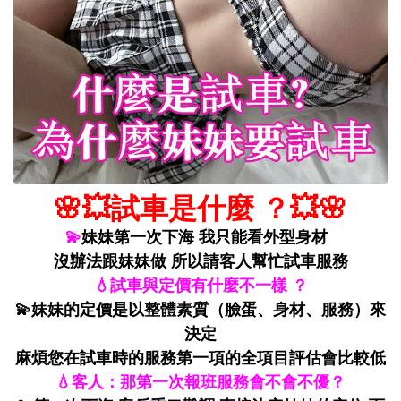
🌸💥試車是什麼 ？💥🌸
💫
妹妹第一次下海 我只能看外型身材
沒辦法跟妹妹做 所以請客人幫忙試車服務
💧試車與定價有什麼不一樣 ？
💫妹妹的定價是以整體素質（臉蛋、身材、服務）來
決定
麻煩您在試車時的服務第一項的全項目評估會比較低
💧客人：那第一次報班服務會不會不優？