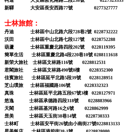
柯達 大安區敦化南路二段238號 0227323333
新驛 大安區長安西路77號 0277327777
士林旅館：
丹迪 士林區中山北路六段728巷2號 0228732222
沃田 士林區中山北路七段127號 0228752288
葫蘆 士林區重慶北路四段202號 0228119395
簡單生活 士林區重慶北路4段220巷10號 0288111618
新荣大旅社 士林區文林路116號 0228812531
君閣旅社 士林區文林路490號8樓 0228352300
佳賓旅社 士林區延平北路5段39號 0228128951
芝山璞旅 士林區福國路106號 0228332323
真珠 士林區延平北路五段67號3樓 0228127971
悠逸 士林區承德路四段318號 0228883966
天閣 士林區基河路16之6號 0228862999
昰美 士林區天玉街38巷14號 0228730333
士林町 士林區安平街26號由小南街27號0228813133
星美飯店 士林區港前街38-1號 0228828080