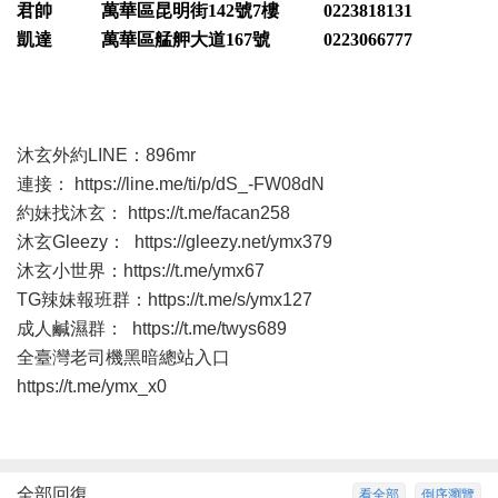
君帥 萬華區昆明街142號7樓 0223818131
凱達 萬華區艋舺大道167號 0223066777
沐玄外約LINE：896mr
連接：
https://line.me/ti/p/dS_-FW08dN
約妹找沐玄：
https://t.me/facan258
沐玄Gleezy：
https://gleezy.net/ymx379
沐玄小世界：
https://t.me/ymx67
TG辣妹報班群：
https://t.me/s/ymx127
成人鹹濕群：
https://t.me/twys689
全臺灣老司機黑暗總站入口
https://t.me/ymx_x0
全部回復
看全部
倒序瀏覽