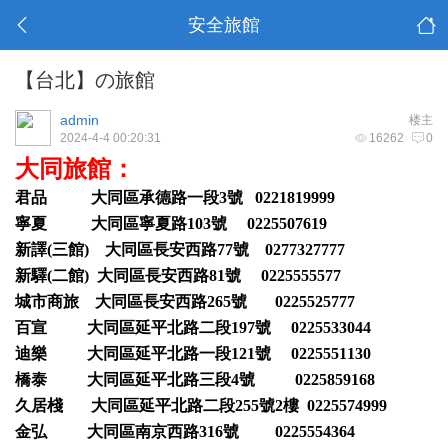
安全旅館
【台北】の旅館
admin
楼主
2024-4-4 00:20:31
16262
0
大同旅館：
君品 大同區承德路一段3號 0221819999
寧夏 大同區寧夏路103號 0225507619
新譯(三館) 大同區長安西路77號 0277327777
新驛(二館) 大同區長安西路81號 0225555577
城市商旅 大同區長安西路265號 0225525777
百宣 大同區延平北路二段197號 0225533044
迪樂 大同區延平北路一段121號 0225551130
橋泰 大同區延平北路三段4號 0225859168
久居棧 大同區延平北路二段255號2樓 0225574999
金弘 大同區南京西路316號 0225554364