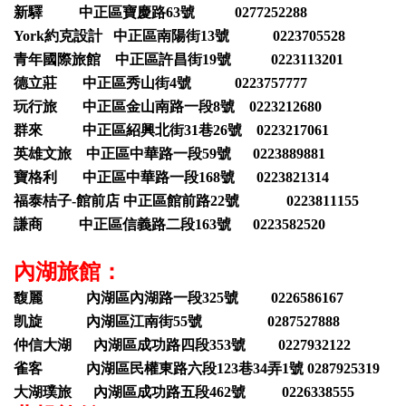
新驛 中正區寶慶路63號 0277252288
York約克設計 中正區南陽街13號 0223705528
青年國際旅館 中正區許昌街19號 0223113201
德立莊 中正區秀山街4號 0223757777
玩行旅 中正區金山南路一段8號 0223212680
群來 中正區紹興北街31巷26號 0223217061
英雄文旅 中正區中華路一段59號 0223889881
寶格利 中正區中華路一段168號 0223821314
福泰桔子-館前店 中正區館前路22號 0223811155
謙商 中正區信義路二段163號 0223582520
內湖旅館：
馥麗 內湖區內湖路一段325號 0226586167
凯旋 內湖區江南街55號 0287527888
仲信大湖 內湖區成功路四段353號 0227932122
雀客 內湖區民權東路六段123巷34弄1號 0287925319
大湖璞旅 內湖區成功路五段462號 0226338555