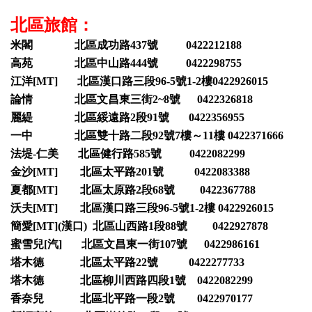
北區旅館：
米閣 北區成功路437號 0422212188
高苑 北區中山路444號 0422298755
江洋[MT] 北區漢口路三段96-5號1-2樓0422926015
論情 北區文昌東三街2~8號 0422326818
麗緹 北區綏遠路2段91號 0422356955
一中 北區雙十路二段92號7樓～11樓 0422371666
法堤-仁美 北區健行路585號 0422082299
金沙[MT] 北區太平路201號 0422083388
夏都[MT] 北區太原路2段68號 0422367788
沃夫[MT] 北區漢口路三段96-5號1-2樓 0422926015
簡愛[MT](漢口) 北區山西路1段88號 0422927878
蜜雪兒[汽] 北區文昌東一街107號 0422986161
塔木德 北區太平路22號 0422277733
塔木德 北區柳川西路四段1號 0422082299
香奈兒 北區北平路一段2號 0422970177