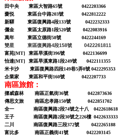
田中央 東區大智路65號 0422203366
薆悦 東區台中路203號 0422812222
新驛 東區復興路4段133號 0422232333
儷金 東區太原路1段520號 0422083916
萬年 東區立德街58號 0422244169
雙星 東區復興路4段158號 0422261811
富苑[MT] 東區旱溪街396號 0422136699
怡達[MT] 東區旱溪東路1段249號 0422111355
米卡沙 東區復興路四段149巷5弄8號 0422295353
企業家 東區和平街160號 0422207733
南區旅館：
挪威森林 南區正氣街36號 0422873636
傳思文旅 南區忠孝路150號 0422851702
全一 南區復興路2段74號之十八 0422618618
王子 南區復興路2段30號之226樓 0422633333
二川 南區復興路三段372號 0422265188
富比多 南區正義街41號 0422203145