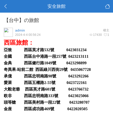
安全旅館
【台中】の旅館
admin
楼主
2024-4-4 00:56:24
17430
1
西區旅館：
亞致 西區英才路532號 0423031234
全國 西區台中港路一段257號 0423213111
金典 西區健行路1049號 0423298899
奇異果-站前二館 西區綠川西街29號 0435067728
承億 西區忠明南路98號 0423292266
愛萊 西區五權路2-55號 0423722161
大毅老爺 西區英才路601號 0423766732
欧非 西區忠明南路333號 0423025066
頭等艙 西區美村路一段22號 0423280707
金座 西區成功路469號 0422020505