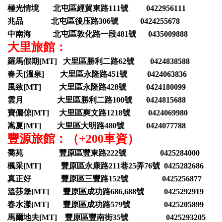
極光情境 北屯區經貿東路111號 0422956111
兆品 北屯區後庒路306號 0424255678
中南海 北屯區敦化路一段481號 0435009888
大里旅館：
羅馬假期[MT] 大里區勝利二路62號 0424838588
春天[溫泉] 大里區永隆路451號 0424063836
風致[MT] 大里區永隆路428號 0424180099
雲月 大里區勝利二路100號 0424815688
寶儷倞[MT] 大里區爽文路1218號 0424069980
嵩夏[MT] 大里區大明路480號 0424077788
豐源旅館：（+200車資）
喬苑 豐原區豐東路222號 0425284000
楓采[MT] 豐原區永康路211巷25弄76號 0425282686
真正好 豐原區三豐路152號 0425256877
溫莎堡[MT] 豐原區成功路686,688號 0425292919
春水漾[MT] 豐原區成功路579號 0425205899
馬爾地夫[MT] 豐原區豐南街35號 0425293205