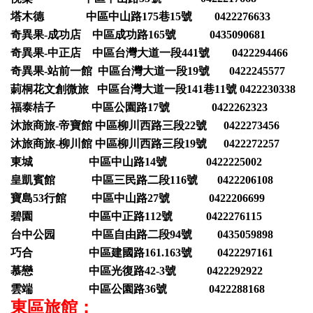
塔木德 中區中山路175巷15號 0422276633
奇異果-成功店 中區成功路165號 0435090681
奇異果-中正店 中區台灣大道一段441號 0422294466
奇異果-站前一館 中區台灣大道一段19號 0422245577
莿桐花文創微旅 中區台灣大道一段141巷11號 0422230338
福泰桔子 中區公園路17號 0422262323
沐旅商旅-帝寶館 中區柳川西路三段22號 0422273456
沐旅商旅-柳川館 中區柳川西路三段19號 0422272257
東城 中區中山路14號 0422225002
皇凱賓館 中區三民路二段116號 0422206108
寶島53行館 中區中山路27號 0422206699
碧園 中區中正路112號 0422276115
台中公园 中區自由路二段94號 0435059898
巧合 中區建國路161.163號 0422297161
慕戀 中區光復路42-3號 0422292922
雲端 中區公園路36號 0422288168
東區旅館：