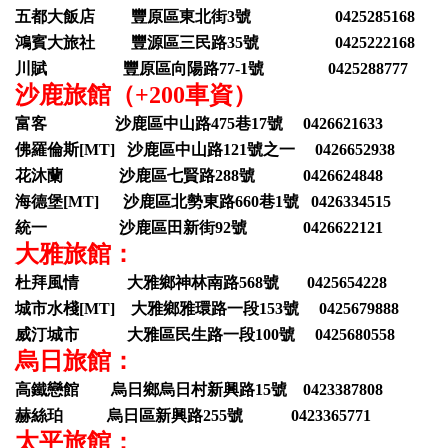
五都大飯店 豐原區東北街3號 0425285168
鴻賓大旅社 豐源區三民路35號 0425222168
川賦 豐原區向陽路77-1號 0425288777
沙鹿旅館（+200車資）
富客 沙鹿區中山路475巷17號 0426621633
佛羅倫斯[MT] 沙鹿區中山路121號之一 0426652938
花沐蘭 沙鹿區七賢路288號 0426624848
海德堡[MT] 沙鹿區北勢東路660巷1號 0426334515
統一 沙鹿區田新街92號 0426622121
大雅旅館：
杜拜風情 大雅鄉神林南路568號 0425654228
城市水棧[MT] 大雅鄉雅環路一段153號 0425679888
威汀城市 大雅區民生路一段100號 0425680558
烏日旅館：
高鐵戀館 烏日鄉烏日村新興路15號 0423387808
赫絲珀 烏日區新興路255號 0423365771
太平旅館：