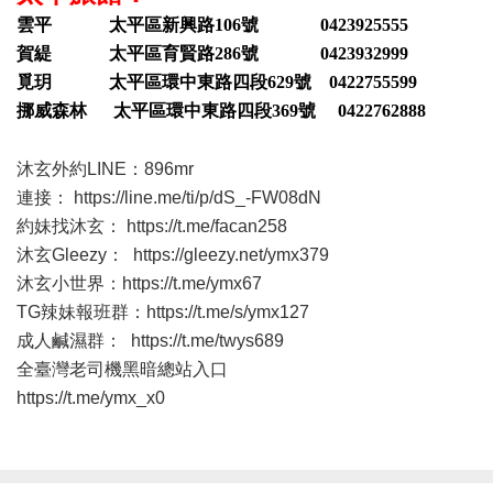
雲平 太平區新興路106號 0423925555
賀緹 太平區育賢路286號 0423932999
覓玥 太平區環中東路四段629號 0422755599
挪威森林 太平區環中東路四段369號 0422762888
沐玄外約LINE：896mr
連接：
https://line.me/ti/p/dS_-FW08dN
約妹找沐玄：
https://t.me/facan258
沐玄Gleezy：
https://gleezy.net/ymx379
沐玄小世界：
https://t.me/ymx67
TG辣妹報班群：
https://t.me/s/ymx127
成人鹹濕群：
https://t.me/twys689
全臺灣老司機黑暗總站入口
https://t.me/ymx_x0