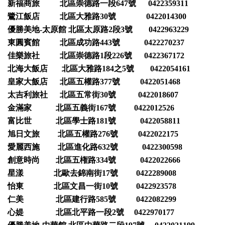
新福商旅 北區崇德路一段647號 0422359311
鷺江飯店 北區大雅路30號 0422014300
優勝美地-太原館 北區太原路2段3號 0422963229
東圓賓館 北區成功路443號 0422270237
佳樂旅社 北區崇德路1段226號 0422367172
北海大飯店 北區大雅路184之5號 0422054161
皇家大飯店 北區五權路377號 0422051468
太吉利旅社 北區五常街30號 0422018607
金滿家 北區五義街167號 0422012526
富比世 北區學士路181號 0422058811
旭日文旅 北區五權路276號 0422022175
愛麗西施 北區進化路632號 0422300598
創意時尚 北區五権路334號 0422022666
星漾 北歐去錦南街17號 0422289008
怡東 北區文昌一街10號 0422923578
仁美 北區建行路585號 0422082299
心媞 北區北平路一段2號 0422970177