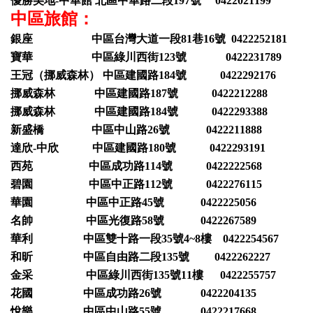
優勝美地-中華館 北區中華路二段197號 0422021199
中區旅館：
銀座 中區台灣大道一段81巷16號 0422252181
寶華 中區綠川西街123號 0422231789
王冠（挪威森林） 中區建國路184號 0422292176
挪威森林 中區建國路187號 0422212288
挪威森林 中區建國路184號 0422293388
新盛橋 中區中山路26號 0422211888
達欣-中欣 中區建國路180號 0422293191
西苑 中區成功路114號 0422222568
碧園 中區中正路112號 0422276115
華園 中區中正路45號 0422225056
名帥 中區光復路58號 0422267589
華利 中區雙十路一段35號4~8樓 0422254567
和昕 中區自由路二段135號 0422262227
金采 中區綠川西街135號11樓 0422255757
花國 中區成功路26號 0422204135
悅樂 中區中山路55號 0422217668