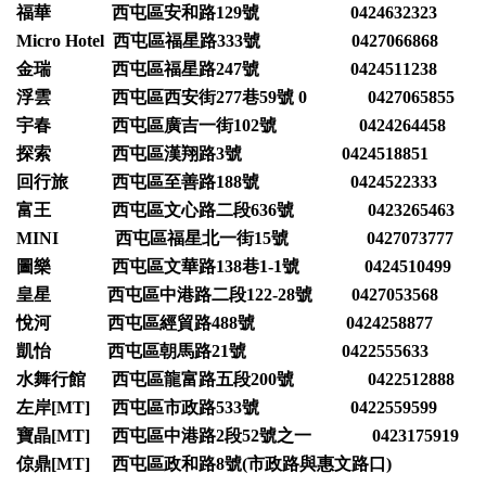
福華 西屯區安和路129號 0424632323
Micro Hotel 西屯區福星路333號 0427066868
金瑞 西屯區福星路247號 0424511238
浮雲 西屯區西安街277巷59號 0 0427065855
宇春 西屯區廣吉一街102號 0424264458
探索 西屯區漢翔路3號 0424518851
回行旅 西屯區至善路188號 0424522333
富王 西屯區文心路二段636號 0423265463
MINI 西屯區福星北一街15號 0427073777
圖樂 西屯區文華路138巷1-1號 0424510499
皇星 西屯區中港路二段122-28號 0427053568
悅河 西屯區經貿路488號 0424258877
凱怡 西屯區朝馬路21號 0422555633
水舞行館 西屯區龍富路五段200號 0422512888
左岸[MT] 西屯區市政路533號 0422559599
寶晶[MT] 西屯區中港路2段52號之一 0423175919
倞鼎[MT] 西屯區政和路8號(市政路與惠文路口)