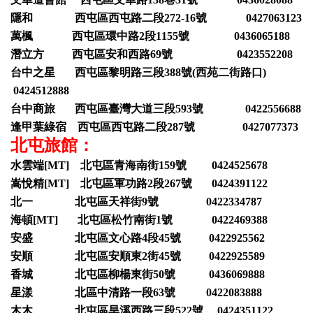
隱和 西屯區西屯路二段272-16號 0427063123
萬楓 西屯區環中路2段1155號 0436065188
潛立方 西屯區安和西路69號 0423552208
台中之星 西屯區黎明路三段388號(西苑二街路口)
0424512888
台中商旅 西屯區臺灣大道三段593號 0422556688
逢甲葉綠宿 西屯區西屯路二段287號 0427077373
北屯旅館：
水雲端[MT] 北屯區青海南街159號 0424525678
嵩悅精[MT] 北屯區軍功路2段267號 0424391122
北一 北屯區天祥街9號 0422334787
海頓[MT] 北屯區松竹南街1號 0422469388
安盛 北屯區文心路4段45號 0422925562
安順 北屯區安順東2街45號 0422925589
香城 北屯區柳楊東街50號 0436069888
星漾 北區中清路一段63號 0422083888
木木 北屯區旱溪西路三段522號 0424351122