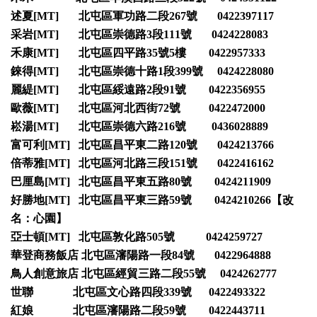
述夏[MT] 北屯區軍功路二段267號 0422397117
采岩[MT] 北屯區崇德路3段111號 0424228083
禾康[MT] 北屯區四平路35號5樓 0422957333
錸得[MT] 北屯區崇德十路1段399號 0424228080
麗緹[MT] 北屯區綏遠路2段91號 0422356955
歐薇[MT] 北屯區河北西街72號 0422472000
崧湯[MT] 北屯區崇德六路216號 0436028889
富可利[MT] 北屯區昌平東二路120號 0424213766
倍蒂雅[MT] 北屯區河北路三段151號 0422416162
巴厘島[MT] 北屯區昌平東五路80號 0424211909
好勝地[MT] 北屯區昌平東三路59號 0424210266【改
名：心園】
亞士頓[MT] 北屯區敦化路505號 0424259727
華登商務飯店 北屯區瀋陽路一段84號 0422964888
鳥人創意旅店 北屯區經貿三路二段55號 0424262777
世聯 北屯區文心路四段339號 0422493322
紅娘 北屯區瀋陽路二段59號 0422443711