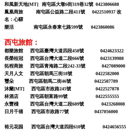
和風新天地[MT] 南屯區大墩6街319巷32號 0423806688
鳳凰商旅 南屯區公益路二段411號 0422510937 改
名：心驛
樂活 南屯區永春東七路599號 0423860086
西屯旅館：
都樂旅館 西屯區臺灣大道四段458號 0424623322
長榮桂冠 西屯區台灣大道二段666號 0423139988
拓程商旅 西屯區青海路二段242-33號 0427089000
天月人文 西屯區朝馬三街18號 0422582000
璽朵 西屯區朝馬二街46號 0422587789
沐蘭[MT] 西屯區市政路245號 0422527878
林酒店 西屯區朝富路99號 0422555555
永豐棧 西屯區台灣大道二段689號 0423268008
日月千禧 西屯區市政路77號 0437056000
裕元花园 西屯區台灣大道四段610號 0424656555