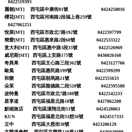
0422519393
麗都[MT] 西屯區中康街81號 0424250016
櫻花[MT] 西屯區河南路2段福上巷259號
0427062251
悅萊[MT] 西屯區市政北7路192號 0422597799
簡愛[MT] 西屯區惠來路2段60號 0422533322
意大利[MT] 西屯區惠中路3段35號 0422526969
威尼斯[MT] 西屯區上安路175號 0436026168
奇異果 西屯區文心路三段362號 0423127766
歐風 西屯區惠民路199號 0422599299
和樂 西屯區朝馬路21號 0422555633
朵茉 西屯區龍德路二段520號 0422595588
波特曼 西屯區市政北7路188號 0422542233
星享道 西屯區福星北路18號 0427062208
默砌旅店 西屯區漢翔北街51號 0424528863
KUN 西屯區福星北街33想56號 0424517333
立中 西屯區大恩街38號 0423206129
文華道會館 西屯區文華路138巷31號 0436028088