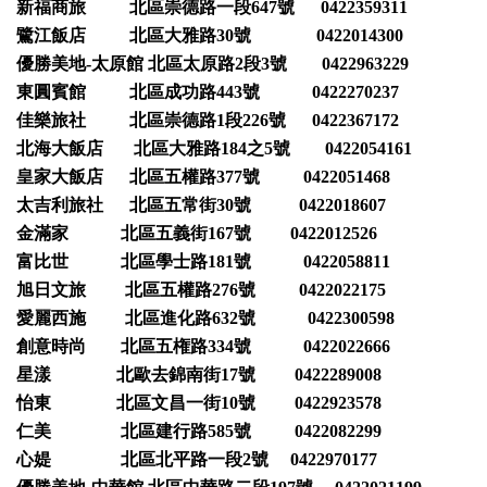
新福商旅 北區崇德路一段647號 0422359311
鷺江飯店 北區大雅路30號 0422014300
優勝美地-太原館 北區太原路2段3號 0422963229
東圓賓館 北區成功路443號 0422270237
佳樂旅社 北區崇德路1段226號 0422367172
北海大飯店 北區大雅路184之5號 0422054161
皇家大飯店 北區五權路377號 0422051468
太吉利旅社 北區五常街30號 0422018607
金滿家 北區五義街167號 0422012526
富比世 北區學士路181號 0422058811
旭日文旅 北區五權路276號 0422022175
愛麗西施 北區進化路632號 0422300598
創意時尚 北區五権路334號 0422022666
星漾 北歐去錦南街17號 0422289008
怡東 北區文昌一街10號 0422923578
仁美 北區建行路585號 0422082299
心媞 北區北平路一段2號 0422970177