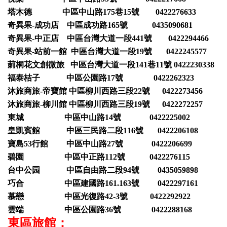
塔木德 中區中山路175巷15號 0422276633
奇異果-成功店 中區成功路165號 0435090681
奇異果-中正店 中區台灣大道一段441號 0422294466
奇異果-站前一館 中區台灣大道一段19號 0422245577
莿桐花文創微旅 中區台灣大道一段141巷11號 0422230338
福泰桔子 中區公園路17號 0422262323
沐旅商旅-帝寶館 中區柳川西路三段22號 0422273456
沐旅商旅-柳川館 中區柳川西路三段19號 0422272257
東城 中區中山路14號 0422225002
皇凱賓館 中區三民路二段116號 0422206108
寶島53行館 中區中山路27號 0422206699
碧園 中區中正路112號 0422276115
台中公园 中區自由路二段94號 0435059898
巧合 中區建國路161.163號 0422297161
慕戀 中區光復路42-3號 0422292922
雲端 中區公園路36號 0422288168
東區旅館：