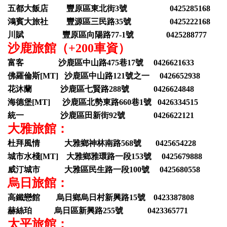
五都大飯店 豐原區東北街3號 0425285168
鴻賓大旅社 豐源區三民路35號 0425222168
川賦 豐原區向陽路77-1號 0425288777
沙鹿旅館（+200車資）
富客 沙鹿區中山路475巷17號 0426621633
佛羅倫斯[MT] 沙鹿區中山路121號之一 0426652938
花沐蘭 沙鹿區七賢路288號 0426624848
海德堡[MT] 沙鹿區北勢東路660巷1號 0426334515
統一 沙鹿區田新街92號 0426622121
大雅旅館：
杜拜風情 大雅鄉神林南路568號 0425654228
城市水棧[MT] 大雅鄉雅環路一段153號 0425679888
威汀城市 大雅區民生路一段100號 0425680558
烏日旅館：
高鐵戀館 烏日鄉烏日村新興路15號 0423387808
赫絲珀 烏日區新興路255號 0423365771
太平旅館：