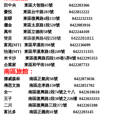
田中央 東區大智路65號 0422203366
薆悦 東區台中路203號 0422812222
新驛 東區復興路4段133號 0422232333
儷金 東區太原路1段520號 0422083916
萬年 東區立德街58號 0422244169
雙星 東區復興路4段158號 0422261811
富苑[MT] 東區旱溪街396號 0422136699
怡達[MT] 東區旱溪東路1段249號 0422111355
米卡沙 東區復興路四段149巷5弄8號 0422295353
企業家 東區和平街160號 0422207733
南區旅館：
挪威森林 南區正氣街36號 0422873636
傳思文旅 南區忠孝路150號 0422851702
全一 南區復興路2段74號之十八 0422618618
王子 南區復興路2段30號之226樓 0422633333
二川 南區復興路三段372號 0422265188
富比多 南區正義街41號 0422203145