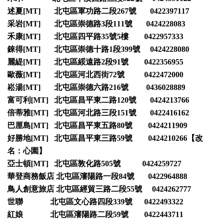
述夏[MT] 北屯區軍功路二段267號 0422397117
采岩[MT] 北屯區崇德路3段111號 0424228083
禾康[MT] 北屯區四平路35號5樓 0422957333
錸得[MT] 北屯區崇德十路1段399號 0424228080
麗緹[MT] 北屯區綏遠路2段91號 0422356955
歐薇[MT] 北屯區河北西街72號 0422472000
崧湯[MT] 北屯區崇德六路216號 0436028889
富可利[MT] 北屯區昌平東二路120號 0424213766
倍蒂雅[MT] 北屯區河北路三段151號 0422416162
巴厘島[MT] 北屯區昌平東五路80號 0424211909
好勝地[MT] 北屯區昌平東三路59號 0424210266【改
名：心園】
亞士頓[MT] 北屯區敦化路505號 0424259727
華登商務飯店 北屯區瀋陽路一段84號 0422964888
鳥人創意旅店 北屯區經貿三路二段55號 0424262777
世聯 北屯區文心路四段339號 0422493322
紅娘 北屯區瀋陽路二段59號 0422443711