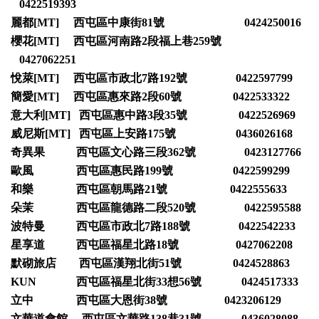
0422519393
麗都[MT] 西屯區中康街81號 0424250016
櫻花[MT] 西屯區河南路2段福上巷259號
0427062251
悅萊[MT] 西屯區市政北7路192號 0422597799
簡愛[MT] 西屯區惠來路2段60號 0422533322
意大利[MT] 西屯區惠中路3段35號 0422526969
威尼斯[MT] 西屯區上安路175號 0436026168
奇異果 西屯區文心路三段362號 0423127766
歐風 西屯區惠民路199號 0422599299
和樂 西屯區朝馬路21號 0422555633
朵茉 西屯區龍德路二段520號 0422595588
波特曼 西屯區市政北7路188號 0422542233
星享道 西屯區福星北路18號 0427062208
默砌旅店 西屯區漢翔北街51號 0424528863
KUN 西屯區福星北街33想56號 0424517333
立中 西屯區大恩街38號 0423206129
文華道會館 西屯區文華路138巷31號 0436028088