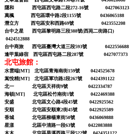
隱和 西屯區西屯路二段272-16號 0427063123
萬楓 西屯區環中路2段1155號 0436065188
潛立方 西屯區安和西路69號 0423552208
台中之星 西屯區黎明路三段388號(西苑二街路口)
0424512888
台中商旅 西屯區臺灣大道三段593號 0422556688
逢甲葉綠宿 西屯區西屯路二段287號 0427077373
北屯旅館：
水雲端[MT] 北屯區青海南街159號 0424525678
嵩悅精[MT] 北屯區軍功路2段267號 0424391122
北一 北屯區天祥街9號 0422334787
海頓[MT] 北屯區松竹南街1號 0422469388
安盛 北屯區文心路4段45號 0422925562
安順 北屯區安順東2街45號 0422925589
香城 北屯區柳楊東街50號 0436069888
星漾 北區中清路一段63號 0422083888
木木 北屯區旱溪西路三段522號 0424351122