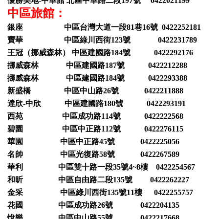
優勝美地-中華館 北區中華路二段197號 0422021199
中區旅館：
銀座 中區台灣大道一段81巷16號 0422252181
寶華 中區綠川西街123號 0422231789
王冠（挪威森林） 中區建國路184號 0422292176
挪威森林 中區建國路187號 0422212288
挪威森林 中區建國路184號 0422293388
新盛橋 中區中山路26號 0422211888
達欣-中欣 中區建國路180號 0422293191
西苑 中區成功路114號 0422222568
碧園 中區中正路112號 0422276115
華園 中區中正路45號 0422225056
名帥 中區光復路58號 0422267589
華利 中區雙十路一段35號4~8樓 0422254567
和昕 中區自由路二段135號 0422262227
金采 中區綠川西街135號11樓 0422255757
花國 中區成功路26號 0422204135
悅樂 中區中山路55號 0422217668