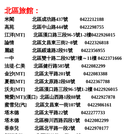
北區旅館：
米閣 北區成功路437號 0422212188
高苑 北區中山路444號 0422298755
江洋[MT] 北區漢口路三段96-5號1-2樓0422926015
論情 北區文昌東三街2~8號 0422326818
麗緹 北區綏遠路2段91號 0422356955
一中 北區雙十路二段92號7樓～11樓 0422371666
法堤-仁美 北區健行路585號 0422082299
金沙[MT] 北區太平路201號 0422083388
夏都[MT] 北區太原路2段68號 0422367788
沃夫[MT] 北區漢口路三段96-5號1-2樓 0422926015
簡愛[MT](漢口) 北區山西路1段88號 0422927878
蜜雪兒[汽] 北區文昌東一街107號 0422986161
塔木德 北區太平路22號 0422277733
塔木德 北區柳川西路四段1號 0422082299
香奈兒 北區北平路一段2號 0422970177