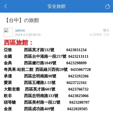
安全旅館
【台中】の旅館
admin
楼主
2024-4-4 00:56:24
17371
1
西區旅館：
亞致 西區英才路532號 0423031234
全國 西區台中港路一段257號 0423213111
金典 西區健行路1049號 0423298899
奇異果-站前二館 西區綠川西街29號 0435067728
承億 西區忠明南路98號 0423292266
愛萊 西區五權路2-55號 0423722161
大毅老爺 西區英才路601號 0423766732
欧非 西區忠明南路333號 0423025066
頭等艙 西區美村路一段22號 0423280707
金座 西區成功路469號 0422020505