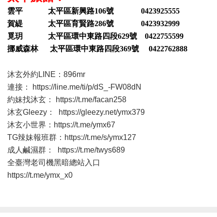
雲平 太平區新興路106號 0423925555
賀緹 太平區育賢路286號 0423932999
覓玥 太平區環中東路四段629號 0422755599
挪威森林 太平區環中東路四段369號 0422762888
沐玄外約LINE：896mr
連接：
https://line.me/ti/p/dS_-FW08dN
約妹找沐玄：
https://t.me/facan258
沐玄Gleezy：
https://gleezy.net/ymx379
沐玄小世界：
https://t.me/ymx67
TG辣妹報班群：
https://t.me/s/ymx127
成人鹹濕群：
https://t.me/twys689
全臺灣老司機黑暗總站入口
https://t.me/ymx_x0