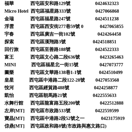
福華 西屯區安和路129號 0424632323
Micro Hotel 西屯區福星路333號 0427066868
金瑞 西屯區福星路247號 0424511238
浮雲 西屯區西安街277巷59號 0 0427065855
宇春 西屯區廣吉一街102號 0424264458
探索 西屯區漢翔路3號 0424518851
回行旅 西屯區至善路188號 0424522333
富王 西屯區文心路二段636號 0423265463
MINI 西屯區福星北一街15號 0427073777
圖樂 西屯區文華路138巷1-1號 0424510499
皇星 西屯區中港路二段122-28號 0427053568
悅河 西屯區經貿路488號 0424258877
凱怡 西屯區朝馬路21號 0422555633
水舞行館 西屯區龍富路五段200號 0422512888
左岸[MT] 西屯區市政路533號 0422559599
寶晶[MT] 西屯區中港路2段52號之一 0423175919
倞鼎[MT] 西屯區政和路8號(市政路與惠文路口)