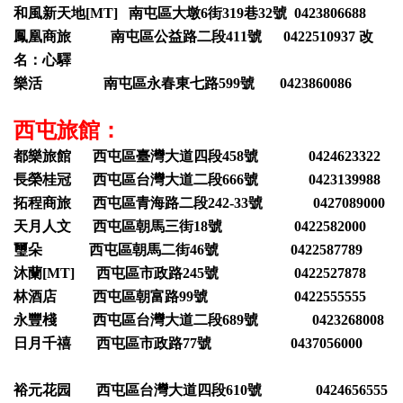
和風新天地[MT] 南屯區大墩6街319巷32號 0423806688
鳳凰商旅 南屯區公益路二段411號 0422510937 改
名：心驛
樂活 南屯區永春東七路599號 0423860086
西屯旅館：
都樂旅館 西屯區臺灣大道四段458號 0424623322
長榮桂冠 西屯區台灣大道二段666號 0423139988
拓程商旅 西屯區青海路二段242-33號 0427089000
天月人文 西屯區朝馬三街18號 0422582000
璽朵 西屯區朝馬二街46號 0422587789
沐蘭[MT] 西屯區市政路245號 0422527878
林酒店 西屯區朝富路99號 0422555555
永豐棧 西屯區台灣大道二段689號 0423268008
日月千禧 西屯區市政路77號 0437056000
裕元花园 西屯區台灣大道四段610號 0424656555