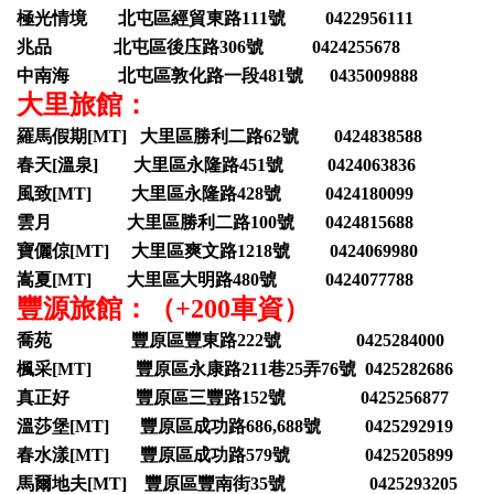
極光情境 北屯區經貿東路111號 0422956111
兆品 北屯區後庒路306號 0424255678
中南海 北屯區敦化路一段481號 0435009888
大里旅館：
羅馬假期[MT] 大里區勝利二路62號 0424838588
春天[溫泉] 大里區永隆路451號 0424063836
風致[MT] 大里區永隆路428號 0424180099
雲月 大里區勝利二路100號 0424815688
寶儷倞[MT] 大里區爽文路1218號 0424069980
嵩夏[MT] 大里區大明路480號 0424077788
豐源旅館：（+200車資）
喬苑 豐原區豐東路222號 0425284000
楓采[MT] 豐原區永康路211巷25弄76號 0425282686
真正好 豐原區三豐路152號 0425256877
溫莎堡[MT] 豐原區成功路686,688號 0425292919
春水漾[MT] 豐原區成功路579號 0425205899
馬爾地夫[MT] 豐原區豐南街35號 0425293205