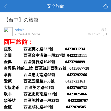
安全旅館
【台中】の旅館
admin
楼主
2024-4-4 00:56:24
17372
1
西區旅館：
亞致 西區英才路532號 0423031234
全國 西區台中港路一段257號 0423213111
金典 西區健行路1049號 0423298899
奇異果-站前二館 西區綠川西街29號 0435067728
承億 西區忠明南路98號 0423292266
愛萊 西區五權路2-55號 0423722161
大毅老爺 西區英才路601號 0423766732
欧非 西區忠明南路333號 0423025066
頭等艙 西區美村路一段22號 0423280707
金座 西區成功路469號 0422020505