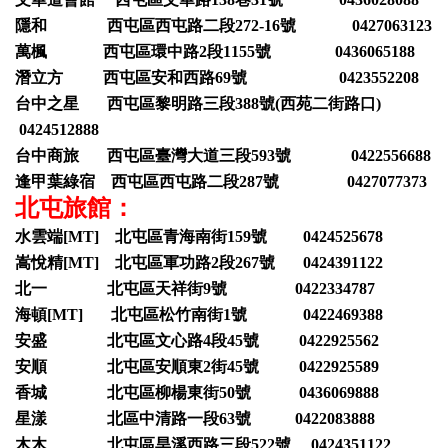
隱和 西屯區西屯路二段272-16號 0427063123
萬楓 西屯區環中路2段1155號 0436065188
潛立方 西屯區安和西路69號 0423552208
台中之星 西屯區黎明路三段388號(西苑二街路口)
0424512888
台中商旅 西屯區臺灣大道三段593號 0422556688
逢甲葉綠宿 西屯區西屯路二段287號 0427077373
北屯旅館：
水雲端[MT] 北屯區青海南街159號 0424525678
嵩悅精[MT] 北屯區軍功路2段267號 0424391122
北一 北屯區天祥街9號 0422334787
海頓[MT] 北屯區松竹南街1號 0422469388
安盛 北屯區文心路4段45號 0422925562
安順 北屯區安順東2街45號 0422925589
香城 北屯區柳楊東街50號 0436069888
星漾 北區中清路一段63號 0422083888
木木 北屯區旱溪西路三段522號 0424351122