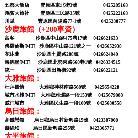
五都大飯店 豐原區東北街3號 0425285168
鴻賓大旅社 豐源區三民路35號 0425222168
川賦 豐原區向陽路77-1號 0425288777
沙鹿旅館（+200車資）
富客 沙鹿區中山路475巷17號 0426621633
佛羅倫斯[MT] 沙鹿區中山路121號之一 0426652938
花沐蘭 沙鹿區七賢路288號 0426624848
海德堡[MT] 沙鹿區北勢東路660巷1號 0426334515
統一 沙鹿區田新街92號 0426622121
大雅旅館：
杜拜風情 大雅鄉神林南路568號 0425654228
城市水棧[MT] 大雅鄉雅環路一段153號 0425679888
威汀城市 大雅區民生路一段100號 0425680558
烏日旅館：
高鐵戀館 烏日鄉烏日村新興路15號 0423387808
赫絲珀 烏日區新興路255號 0423365771
太平旅館：