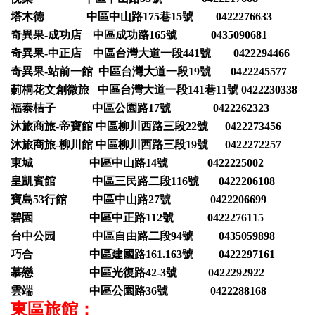
塔木德 中區中山路175巷15號 0422276633
奇異果-成功店 中區成功路165號 0435090681
奇異果-中正店 中區台灣大道一段441號 0422294466
奇異果-站前一館 中區台灣大道一段19號 0422245577
莿桐花文創微旅 中區台灣大道一段141巷11號 0422230338
福泰桔子 中區公園路17號 0422262323
沐旅商旅-帝寶館 中區柳川西路三段22號 0422273456
沐旅商旅-柳川館 中區柳川西路三段19號 0422272257
東城 中區中山路14號 0422225002
皇凱賓館 中區三民路二段116號 0422206108
寶島53行館 中區中山路27號 0422206699
碧園 中區中正路112號 0422276115
台中公园 中區自由路二段94號 0435059898
巧合 中區建國路161.163號 0422297161
慕戀 中區光復路42-3號 0422292922
雲端 中區公園路36號 0422288168
東區旅館：