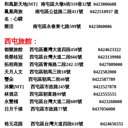
和風新天地[MT] 南屯區大墩6街319巷32號 0423806688
鳳凰商旅 南屯區公益路二段411號 0422510937 改
名：心驛
樂活 南屯區永春東七路599號 0423860086
西屯旅館：
都樂旅館 西屯區臺灣大道四段458號 0424623322
長榮桂冠 西屯區台灣大道二段666號 0423139988
拓程商旅 西屯區青海路二段242-33號 0427089000
天月人文 西屯區朝馬三街18號 0422582000
璽朵 西屯區朝馬二街46號 0422587789
沐蘭[MT] 西屯區市政路245號 0422527878
林酒店 西屯區朝富路99號 0422555555
永豐棧 西屯區台灣大道二段689號 0423268008
日月千禧 西屯區市政路77號 0437056000
裕元花园 西屯區台灣大道四段610號 0424656555