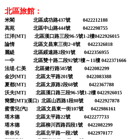
北區旅館：
米閣 北區成功路437號 0422212188
高苑 北區中山路444號 0422298755
江洋[MT] 北區漢口路三段96-5號1-2樓0422926015
論情 北區文昌東三街2~8號 0422326818
麗緹 北區綏遠路2段91號 0422356955
一中 北區雙十路二段92號7樓～11樓 0422371666
法堤-仁美 北區健行路585號 0422082299
金沙[MT] 北區太平路201號 0422083388
夏都[MT] 北區太原路2段68號 0422367788
沃夫[MT] 北區漢口路三段96-5號1-2樓 0422926015
簡愛[MT](漢口) 北區山西路1段88號 0422927878
蜜雪兒[汽] 北區文昌東一街107號 0422986161
塔木德 北區太平路22號 0422277733
塔木德 北區柳川西路四段1號 0422082299
香奈兒 北區北平路一段2號 0422970177