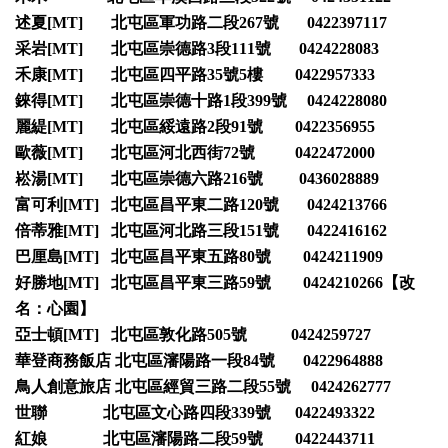
述夏[MT] 北屯區軍功路二段267號 0422397117
采岩[MT] 北屯區崇德路3段111號 0424228083
禾康[MT] 北屯區四平路35號5樓 0422957333
錸得[MT] 北屯區崇德十路1段399號 0424228080
麗緹[MT] 北屯區綏遠路2段91號 0422356955
歐薇[MT] 北屯區河北西街72號 0422472000
崧湯[MT] 北屯區崇德六路216號 0436028889
富可利[MT] 北屯區昌平東二路120號 0424213766
倍蒂雅[MT] 北屯區河北路三段151號 0422416162
巴厘島[MT] 北屯區昌平東五路80號 0424211909
好勝地[MT] 北屯區昌平東三路59號 0424210266【改
名：心園】
亞士頓[MT] 北屯區敦化路505號 0424259727
華登商務飯店 北屯區瀋陽路一段84號 0422964888
鳥人創意旅店 北屯區經貿三路二段55號 0424262777
世聯 北屯區文心路四段339號 0422493322
紅娘 北屯區瀋陽路二段59號 0422443711