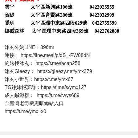
雲平 太平區新興路106號 0423925555
賀緹 太平區育賢路286號 0423932999
覓玥 太平區環中東路四段629號 0422755599
挪威森林 太平區環中東路四段369號 0422762888
沐玄外約LINE：896mr
連接：
https://line.me/ti/p/dS_-FW08dN
約妹找沐玄：
https://t.me/facan258
沐玄Gleezy：
https://gleezy.net/ymx379
沐玄小世界：
https://t.me/ymx67
TG辣妹報班群：
https://t.me/s/ymx127
成人鹹濕群：
https://t.me/twys689
全臺灣老司機黑暗總站入口
https://t.me/ymx_x0