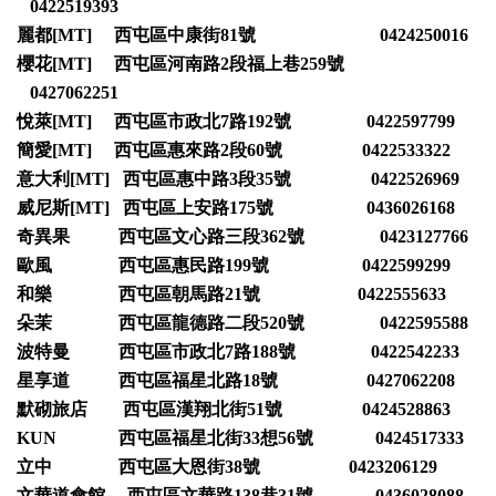
0422519393
麗都[MT] 西屯區中康街81號 0424250016
櫻花[MT] 西屯區河南路2段福上巷259號
0427062251
悅萊[MT] 西屯區市政北7路192號 0422597799
簡愛[MT] 西屯區惠來路2段60號 0422533322
意大利[MT] 西屯區惠中路3段35號 0422526969
威尼斯[MT] 西屯區上安路175號 0436026168
奇異果 西屯區文心路三段362號 0423127766
歐風 西屯區惠民路199號 0422599299
和樂 西屯區朝馬路21號 0422555633
朵茉 西屯區龍德路二段520號 0422595588
波特曼 西屯區市政北7路188號 0422542233
星享道 西屯區福星北路18號 0427062208
默砌旅店 西屯區漢翔北街51號 0424528863
KUN 西屯區福星北街33想56號 0424517333
立中 西屯區大恩街38號 0423206129
文華道會館 西屯區文華路138巷31號 0436028088