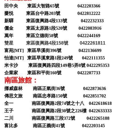
田中央 東區大智路65號 0422203366
薆悦 東區台中路203號 0422812222
新驛 東區復興路4段133號 0422232333
儷金 東區太原路1段520號 0422083916
萬年 東區立德街58號 0422244169
雙星 東區復興路4段158號 0422261811
富苑[MT] 東區旱溪街396號 0422136699
怡達[MT] 東區旱溪東路1段249號 0422111355
米卡沙 東區復興路四段149巷5弄8號 0422295353
企業家 東區和平街160號 0422207733
南區旅館：
挪威森林 南區正氣街36號 0422873636
傳思文旅 南區忠孝路150號 0422851702
全一 南區復興路2段74號之十八 0422618618
王子 南區復興路2段30號之226樓 0422633333
二川 南區復興路三段372號 0422265188
富比多 南區正義街41號 0422203145