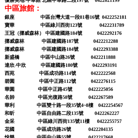
優勝美地-中華館 北區中華路二段197號 0422021199
中區旅館：
銀座 中區台灣大道一段81巷16號 0422252181
寶華 中區綠川西街123號 0422231789
王冠（挪威森林） 中區建國路184號 0422292176
挪威森林 中區建國路187號 0422212288
挪威森林 中區建國路184號 0422293388
新盛橋 中區中山路26號 0422211888
達欣-中欣 中區建國路180號 0422293191
西苑 中區成功路114號 0422222568
碧園 中區中正路112號 0422276115
華園 中區中正路45號 0422225056
名帥 中區光復路58號 0422267589
華利 中區雙十路一段35號4~8樓 0422254567
和昕 中區自由路二段135號 0422262227
金采 中區綠川西街135號11樓 0422255757
花國 中區成功路26號 0422204135
悅樂 中區中山路55號 0422217668