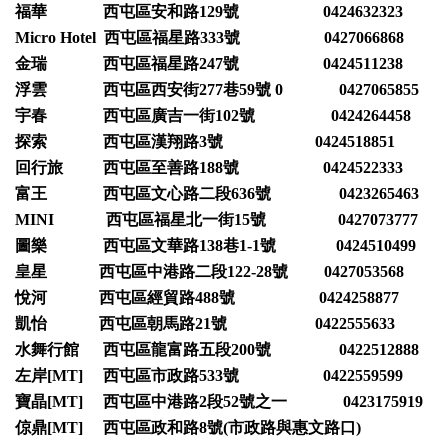
福華 西屯區安和路129號 0424632323
Micro Hotel 西屯區福星路333號 0427066868
金瑞 西屯區福星路247號 0424511238
浮雲 西屯區西安街277巷59號 0 0427065855
宇春 西屯區廣吉一街102號 0424264458
探索 西屯區漢翔路3號 0424518851
回行旅 西屯區至善路188號 0424522333
富王 西屯區文心路二段636號 0423265463
MINI 西屯區福星北一街15號 0427073777
圖樂 西屯區文華路138巷1-1號 0424510499
皇星 西屯區中港路二段122-28號 0427053568
悅河 西屯區經貿路488號 0424258877
凱怡 西屯區朝馬路21號 0422555633
水舞行館 西屯區龍富路五段200號 0422512888
左岸[MT] 西屯區市政路533號 0422559599
寶晶[MT] 西屯區中港路2段52號之一 0423175919
倞鼎[MT] 西屯區政和路8號(市政路與惠文路口)