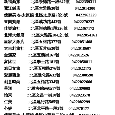
新福商旅 北區崇德路一段647號 0422359311
鷺江飯店 北區大雅路30號 0422014300
優勝美地-太原館 北區太原路2段3號 0422963229
東圓賓館 北區成功路443號 0422270237
佳樂旅社 北區崇德路1段226號 0422367172
北海大飯店 北區大雅路184之5號 0422054161
皇家大飯店 北區五權路377號 0422051468
太吉利旅社 北區五常街30號 0422018607
金滿家 北區五義街167號 0422012526
富比世 北區學士路181號 0422058811
旭日文旅 北區五權路276號 0422022175
愛麗西施 北區進化路632號 0422300598
創意時尚 北區五権路334號 0422022666
星漾 北歐去錦南街17號 0422289008
怡東 北區文昌一街10號 0422923578
仁美 北區建行路585號 0422082299
心媞 北區北平路一段2號 0422970177