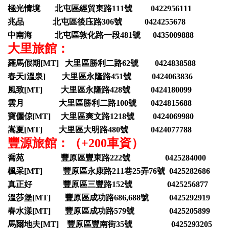
極光情境 北屯區經貿東路111號 0422956111
兆品 北屯區後庒路306號 0424255678
中南海 北屯區敦化路一段481號 0435009888
大里旅館：
羅馬假期[MT] 大里區勝利二路62號 0424838588
春天[溫泉] 大里區永隆路451號 0424063836
風致[MT] 大里區永隆路428號 0424180099
雲月 大里區勝利二路100號 0424815688
寶儷倞[MT] 大里區爽文路1218號 0424069980
嵩夏[MT] 大里區大明路480號 0424077788
豐源旅館：（+200車資）
喬苑 豐原區豐東路222號 0425284000
楓采[MT] 豐原區永康路211巷25弄76號 0425282686
真正好 豐原區三豐路152號 0425256877
溫莎堡[MT] 豐原區成功路686,688號 0425292919
春水漾[MT] 豐原區成功路579號 0425205899
馬爾地夫[MT] 豐原區豐南街35號 0425293205