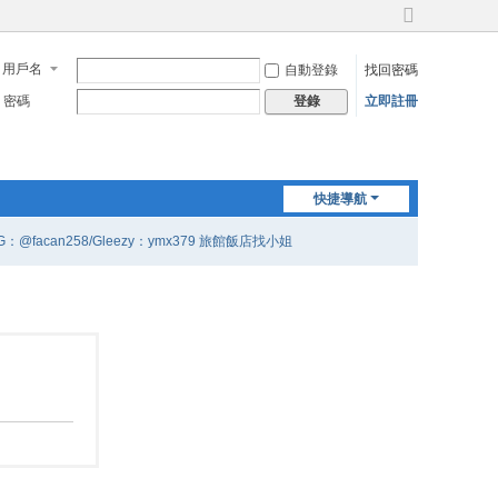
切
換
用戶名
自動登錄
找回密碼
到
寬
密碼
立即註冊
登錄
版
快捷導航
G：@facan258/Gleezy：ymx379 旅館飯店找小姐