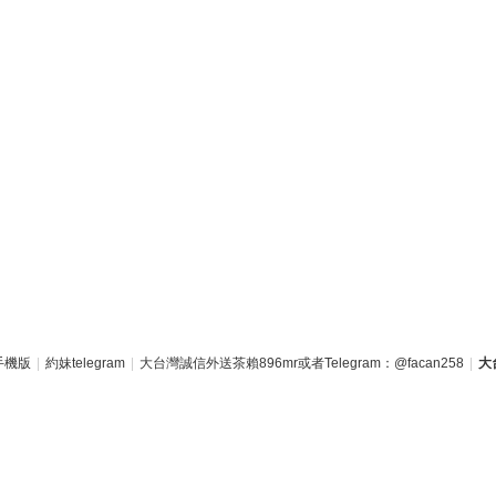
手機版
|
約妹telegram
|
大台灣誠信外送茶賴896mr或者Telegram：@facan258
|
大