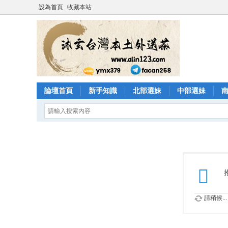
設為首頁
收藏本站
論壇首頁
新手知識
北部選妹
中部選妹
請稍候...