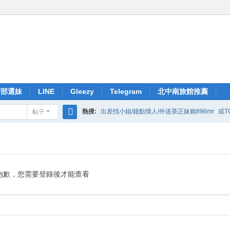
南部選妹
LINE
Gleezy
Telegram
北中南旅館推薦
熱搜:
出差找小姐/鐘點情人/外送茶正妹賴896mr
或T
帖子
搜
索
抱歉，您需要登錄後才能查看